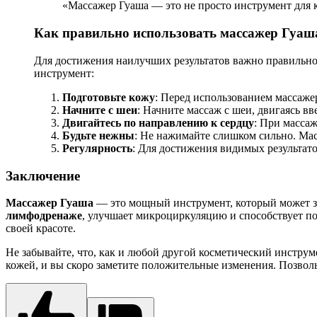
«Массажер Гуаша — это не просто инструмент для
Как правильно использовать массажер Гуаш
Для достижения наилучших результатов важно правильно использовать массажер Гуаша. Вот несколько советов, которые помогут вам максимально эффективно использовать этот
инструмент:
Подготовьте кожу
: Перед использованием массаже
Начните с шеи
: Начните массаж с шеи, двигаясь в
Двигайтесь по направлению к сердцу
: При массаж
Будьте нежны
: Не нажимайте слишком сильно. Мас
Регулярность
: Для достижения видимых результато
Заключение
Массажер Гуаша
— это мощный инструмент, который может зн
лимфодренаже
, улучшает микроциркуляцию и способствует по
своей красоте.
Не забывайте, что, как и любой другой косметический инструм
кожей, и вы скоро заметите положительные изменения. Позволь