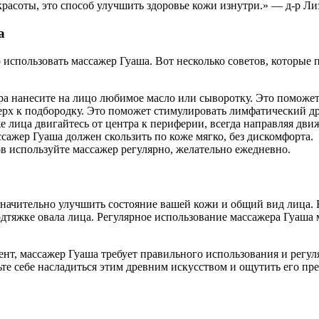
 красоты, это способ улучшить здоровье кожи изнутри.» — д-р Л
а
ра нанесите на лицо любимое масло или сыворотку. Это поможет 
верх к подбородку. Это поможет стимулировать лимфатический д
е лица двигайтесь от центра к периферии, всегда направляя дв
сажер Гуаша должен скользить по коже мягко, без дискомфорта.
в используйте массажер регулярно, желательно ежедневно.
ачительно улучшить состояние вашей кожи и общий вид лица. Б
дтяжке овала лица. Регулярное использование массажера Гуаша 
ент, массажер Гуаша требует правильного использования и регу
те себе насладиться этим древним искусством и ощутить его пре