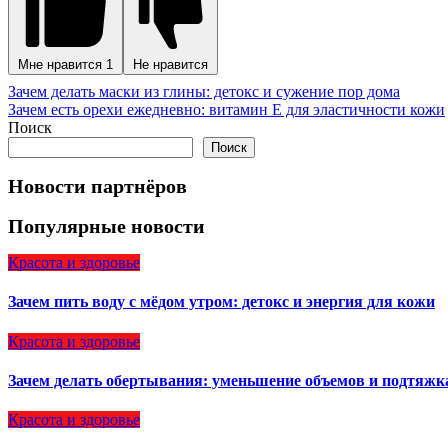
Мне нравится
1
Не нравится
Навигация
Зачем делать маски из глины: детокс и сужение пор дома
Зачем есть орехи ежедневно: витамин Е для эластичности кожи
по
Поиск
записям
Поиск
Новости партнёров
Популярные новости
Красота и здоровье
Зачем пить воду с мёдом утром: детокс и энергия для кожи
Красота и здоровье
Зачем делать обертывания: уменьшение объемов и подтяжк
Красота и здоровье