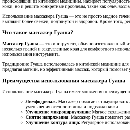
происходящий из китайской медицины, набирает популярность
кожи, но и решить конкретные проблемы, такие как
отечность
Использование массажера Гуаша — это не просто модное течен
выглядит более свежей, подтянутой и здоровой. Кроме того, р
Что такое массажер Гуаша?
Массажер Гуаша
— это инструмент, обычно изготовленный из
несколько граней и закругленные края для комфортного исполь
использования инструмента.
Традиционно Гуаша использовалась в китайской медицине для л
предлагая мягкий, но эффективный массаж, который помогает 
Преимущества использования массажера Гуаша
Использование массажера Гуаша имеет множество преимуществ
Лимфодренаж
: Массажер помогает стимулировать 
уменьшения отечности лица и подтяжки кожи.
Улучшение микроциркуляции
: Мягкое скольжени
Снятие напряжения
: Массажер Гуаша помогает р
Улучшение контура лица
: Регулярное использова