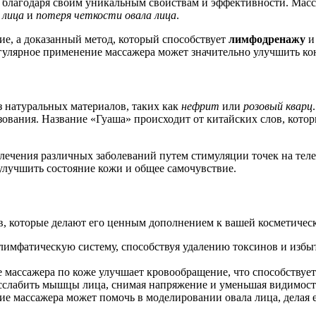
 благодаря своим уникальным свойствам и эффективности. Масс
 лица
и
потеря четкости овала лица
.
ие, а доказанный метод, который способствует
лимфодренажу
и
егулярное применение массажера может значительно улучшить кон
 натуральных материалов, таких как
нефрит
или
розовый кварц
зования. Название «Гуаша» происходит от китайских слов, котор
ечения различных заболеваний путем стимуляции точек на теле. 
улучшить состояние кожи и общее самочувствие.
, которые делают его ценным дополнением к вашей косметическ
лимфатическую систему, способствуя удалению токсинов и избыт
е массажера по коже улучшает кровообращение, что способствуе
асслабить мышцы лица, снимая напряжение и уменьшая видимост
ние массажера может помочь в моделировании овала лица, делая 