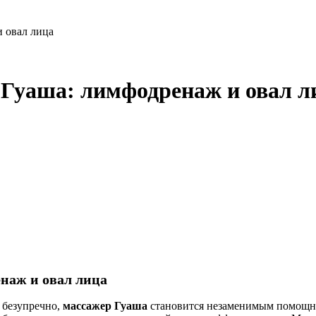
и овал лица
 Гуаша: лимфодренаж и овал л
наж и овал лица
ь безупречно,
массажер Гуаша
становится незаменимым помощник