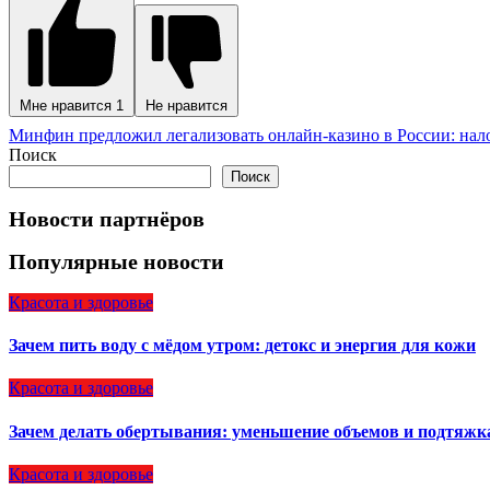
Мне нравится
1
Не нравится
Навигация
Минфин предложил легализовать онлайн-казино в России: нало
Поиск
по
Поиск
записям
Новости партнёров
Популярные новости
Красота и здоровье
Зачем пить воду с мёдом утром: детокс и энергия для кожи
Красота и здоровье
Зачем делать обертывания: уменьшение объемов и подтяжк
Красота и здоровье