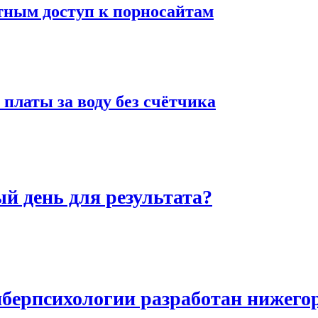
тным доступ к порносайтам
 платы за воду без счётчика
й день для результата?
иберпсихологии разработан нижег