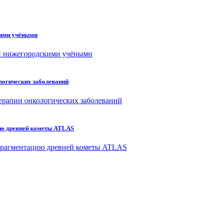
кими учёными
логических заболеваний
ию древней кометы ATLAS