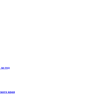
за год
ского края