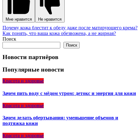
Мне нравится
Не нравится
Навигация
Почему кожа блестит к обеду даже после матирующего крема?
Как понять, что ваша кожа обезвожена, а не жирная?
по
Поиск
записям
Поиск
Новости партнёров
Популярные новости
Красота и здоровье
Зачем пить воду с мёдом утром: детокс и энергия для кожи
Красота и здоровье
Зачем делать обертывания: уменьшение объемов и
подтяжка кожи
Красота и здоровье